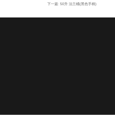
下一篇: 50升 法兰桶(黑色手柄)
.com
镇锦发路12号